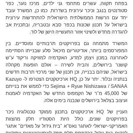
בפתח תקווה, עשרים מתחמי גני ילדים, מרכז נוער, כפר
סטודנטים בנגב וכיכר עירונית בשדרות. כמו כן, המשרד עובד
יחד עם הרשות הממשלתית הישראלית להתחדשות עירונית
בישראל על תכנון שכונות בכפר סבא ובטבריה, ובתכנית אב
להגדרה מחדש ולשינוי אזור התעשייה הישן של לוד.
המשרד מתמחה גם בפרויקטים תרבותיים ומוסדיים. בין
המפורסמים ביותר, אודיטוריום מיכאל סלע שבנייתו הסתיימה
לאחרונה במכון ויצמן למדע, האקדמיה למוזיקה וריקוד ע"ש
קושנר בירושלים, והבית לשירה – אולם הופעות מקהלה
בישראל, שניהם בבנייה, וכן תכנון של שני מרכזי תרבות חדשים
בנתניה ובלוד. יתר על כן, HQ ארכיטקטים הצטרפו ל- Kazuyo
Sejima + Ryue Nishizawa / SANAA כדי לממש את בנייתם
של 45,000 מ"ר של הקמפוס החדש של האקדמיה לאמנות
ועיצוב בצלאל בירושלים שנבנה בימים אלה.
העניין של HQ ארכיטקטים בתכנון ממוקד טכנולוגיה ניכר
בפרויקטים שונים, כולל היות הסטודיו חלק מהצוות
האמריקני-ישראלי לאתגר נאס"א "בית גידול על מאדים" אתגר