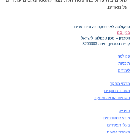
להקים בית גידול בהדפסת תלת ממד לאסטרונאוטים עתידיים
על מאדים.
הפקולטה לארכיטקטורה ובינוי ערים
בניין סגו
הטכניון – מכון טכנולוגי לישראל
קריית הטכניון, חיפה 3200003
פקולטה
תוכניות
לימודים
מרכזי מחקר
מעבדות חוקרים
תשתיות הוראה ומחקר
ספרייה
מידע לסטודנטים
בעלי תפקידים
הצהרת נגישות