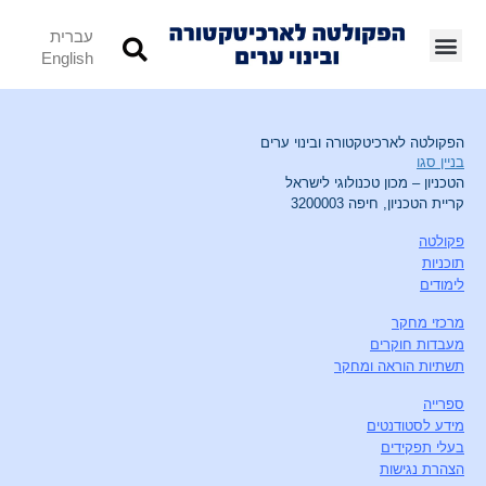
עברית
English
הפקולטה לארכיטקטורה ובינוי ערים
בניין סגו
הטכניון – מכון טכנולוגי לישראל
קריית הטכניון, חיפה 3200003
פקולטה
תוכניות
לימודים
מרכזי מחקר
מעבדות חוקרים
תשתיות הוראה ומחקר
ספרייה
מידע לסטודנטים
בעלי תפקידים
הצהרת נגישות