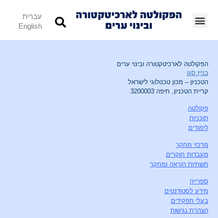
עברית
English
הפקולטה לארכיטקטורה ובינוי ערים
בניין סגו
הטכניון – מכון טכנולוגי לישראל
קריית הטכניון, חיפה 3200003
פקולטה
תוכניות
לימודים
מרכזי מחקר
מעבדות חוקרים
תשתיות הוראה ומחקר
ספרייה
מידע לסטודנטים
בעלי תפקידים
הצהרת נגישות