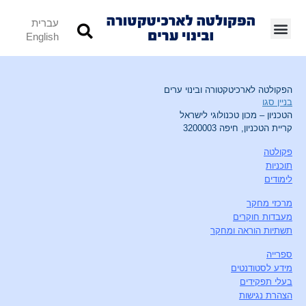
עברית
English
הפקולטה לארכיטקטורה ובינוי ערים
בניין סגו
הטכניון – מכון טכנולוגי לישראל
קריית הטכניון, חיפה 3200003
פקולטה
תוכניות
לימודים
מרכזי מחקר
מעבדות חוקרים
תשתיות הוראה ומחקר
ספרייה
מידע לסטודנטים
בעלי תפקידים
הצהרת נגישות