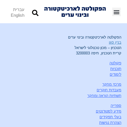
עברית
English
הפקולטה לארכיטקטורה ובינוי ערים
בניין סגו
הטכניון – מכון טכנולוגי לישראל
קריית הטכניון, חיפה 3200003
פקולטה
תוכניות
לימודים
מרכזי מחקר
מעבדות חוקרים
תשתיות הוראה ומחקר
ספרייה
מידע לסטודנטים
בעלי תפקידים
הצהרת נגישות