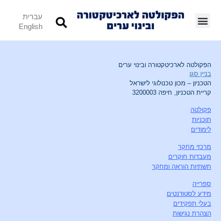
עברית
English
הפקולטה לארכיטקטורה ובינוי ערים
בניין סגו
הטכניון – מכון טכנולוגי לישראל
קריית הטכניון, חיפה 3200003
פקולטה
תוכניות
לימודים
מרכזי מחקר
מעבדות חוקרים
תשתיות הוראה ומחקר
ספרייה
מידע לסטודנטים
בעלי תפקידים
הצהרת נגישות