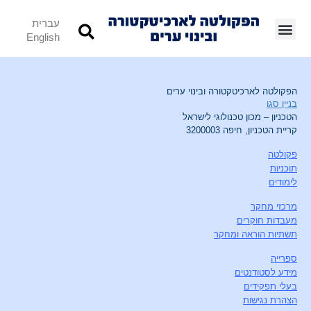
עברית
English
הפקולטה לארכיטקטורה ובינוי ערים
בניין סגו
הטכניון – מכון טכנולוגי לישראל
קריית הטכניון, חיפה 3200003
פקולטה
תוכניות
לימודים
מרכזי מחקר
מעבדות חוקרים
תשתיות הוראה ומחקר
ספרייה
מידע לסטודנטים
בעלי תפקידים
הצהרת נגישות