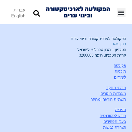
עברית
English
הפקולטה לארכיטקטורה ובינוי ערים
בניין סגו
הטכניון – מכון טכנולוגי לישראל
קריית הטכניון, חיפה 3200003
פקולטה
תוכניות
לימודים
מרכזי מחקר
מעבדות חוקרים
תשתיות הוראה ומחקר
ספרייה
מידע לסטודנטים
בעלי תפקידים
הצהרת נגישות