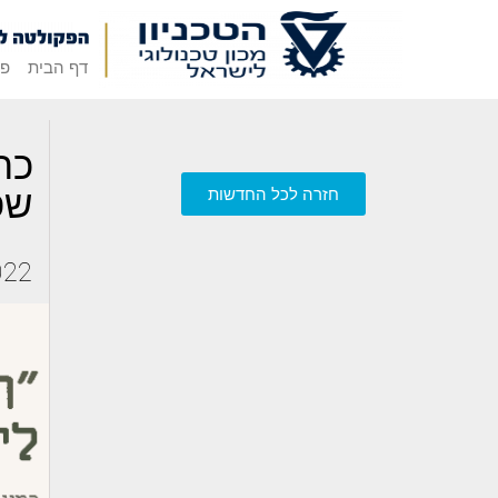
דף הבית
פק
כת
שפ
חזרה לכל החדשות
022