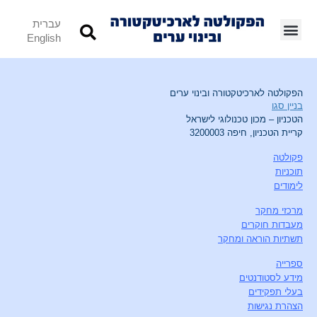
עברית
English
הפקולטה לארכיטקטורה ובינוי ערים
בניין סגו
הטכניון – מכון טכנולוגי לישראל
קריית הטכניון, חיפה 3200003
פקולטה
תוכניות
לימודים
מרכזי מחקר
מעבדות חוקרים
תשתיות הוראה ומחקר
ספרייה
מידע לסטודנטים
בעלי תפקידים
הצהרת נגישות