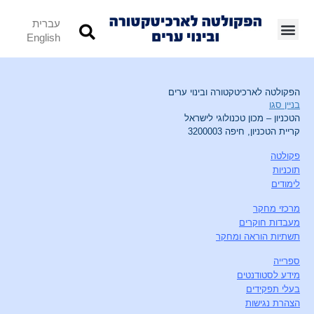
עברית
English
הפקולטה לארכיטקטורה ובינוי ערים
בניין סגו
הטכניון – מכון טכנולוגי לישראל
קריית הטכניון, חיפה 3200003
פקולטה
תוכניות
לימודים
מרכזי מחקר
מעבדות חוקרים
תשתיות הוראה ומחקר
ספרייה
מידע לסטודנטים
בעלי תפקידים
הצהרת נגישות