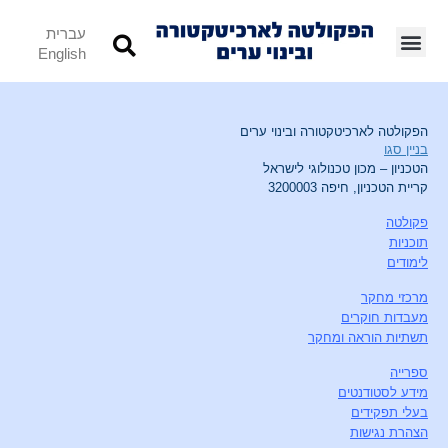
עברית
English
הפקולטה לארכיטקטורה ובינוי ערים
בניין סגו
הטכניון – מכון טכנולוגי לישראל
קריית הטכניון, חיפה 3200003
פקולטה
תוכניות
לימודים
מרכזי מחקר
מעבדות חוקרים
תשתיות הוראה ומחקר
ספרייה
מידע לסטודנטים
בעלי תפקידים
הצהרת נגישות