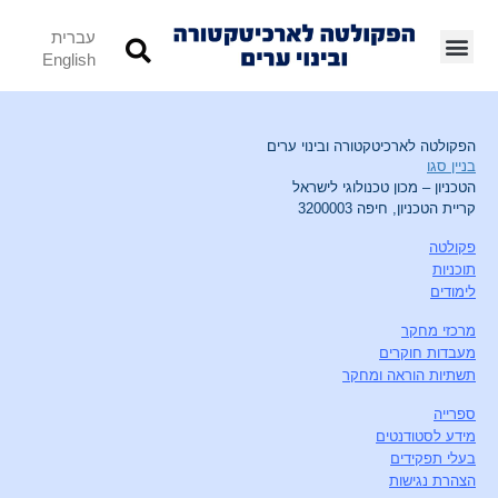
עברית
English
הפקולטה לארכיטקטורה ובינוי ערים
בניין סגו
הטכניון – מכון טכנולוגי לישראל
קריית הטכניון, חיפה 3200003
פקולטה
תוכניות
לימודים
מרכזי מחקר
מעבדות חוקרים
תשתיות הוראה ומחקר
ספרייה
מידע לסטודנטים
בעלי תפקידים
הצהרת נגישות