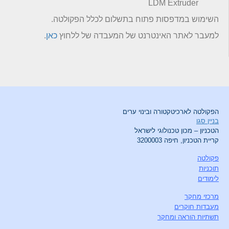
LDM Extruder
השימוש במדפסות פתוח בתשלום לכלל הפקולטה.
למעבר לאתר האינטרנט של המעבדה של ללחוץ
כאן
.
הפקולטה לארכיטקטורה ובינוי ערים
בניין סגו
הטכניון – מכון טכנולוגי לישראל
קריית הטכניון, חיפה 3200003
פקולטה
תוכניות
לימודים
מרכזי מחקר
מעבדות חוקרים
תשתיות הוראה ומחקר