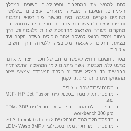
להם לממש את המחקרים והפרויקטים השונים במהלך
הלימודים. המעבדה מובילה מחקרים עיצוביים בשלושה
תחומים עיקריים: סביבה ימית, מכשור וציוד רפואי, ותרבות
וחשיבה עיצובית' כאשר בכל אחד מהתחומים מובילה המעבדה
מחקרים מעוררי השראה: מהדפסת שוניות מלאכותיות, דרך
פיתוח צמיד רפואי למעקב אחר טיפולים בשדה הקרב ועד
מציאת דרכים להעלאת מוטיבציה ללמידה דרך חשיבה
עיצובית.
מטרת המעבדה היא לאפשר מרחב של תכנון וייצור מתקדם,
כמעט ללא מגבלות, אשר מתאים לימי המהפכה התעשייתית
הרביעית. כדי למלא ייעוד זה כוללת המעבדה אמצעי ייצור
מהמתקדמים ביותר כיום, כדלקמן:
מכונת עיבוד שבבי 5 צירים
מדפסת תלת ממד בטכנולוגיית MJF- HP Jet Fusion
580
מדפסת תלת ממד פורמט גדול בטכנולוגית FDM- 3DP
workbench 300 pro
מדפסת תלת ממד בטכנולוגיית SLA- Formlabs Form 2
מדפסת חימר תלת ממד בטכנולוגיית LDM- Wasp 3MF