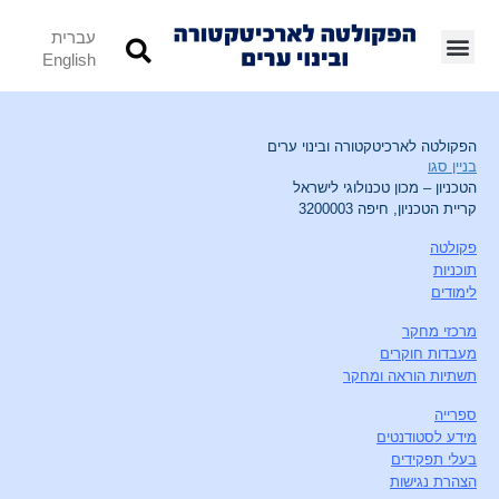
עברית
English
הפקולטה לארכיטקטורה ובינוי ערים
בניין סגו
הטכניון – מכון טכנולוגי לישראל
קריית הטכניון, חיפה 3200003
פקולטה
תוכניות
לימודים
מרכזי מחקר
מעבדות חוקרים
תשתיות הוראה ומחקר
ספרייה
מידע לסטודנטים
בעלי תפקידים
הצהרת נגישות