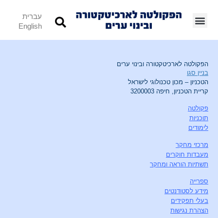
עברית
English
הפקולטה לארכיטקטורה ובינוי ערים
בניין סגו
הטכניון – מכון טכנולוגי לישראל
קריית הטכניון, חיפה 3200003
פקולטה
תוכניות
לימודים
מרכזי מחקר
מעבדות חוקרים
תשתיות הוראה ומחקר
ספרייה
מידע לסטודנטים
בעלי תפקידים
הצהרת נגישות