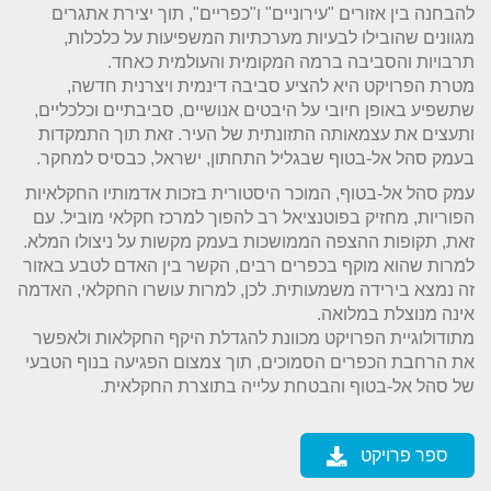
להבחנה בין אזורים "עירוניים" ו"כפריים", תוך יצירת אתגרים
מגוונים שהובילו לבעיות מערכתיות המשפיעות על כלכלות,
תרבויות והסביבה ברמה המקומית והעולמית כאחד.
מטרת הפרויקט היא להציע סביבה דינמית ויצרנית חדשה,
שתשפיע באופן חיובי על היבטים אנושיים, סביבתיים וכלכליים,
ותעצים את עצמאותה התזונתית של העיר. זאת תוך התמקדות
בעמק סהל אל-בטוף שבגליל התחתון, ישראל, כבסיס למחקר.
עמק סהל אל-בטוף, המוכר היסטורית בזכות אדמותיו החקלאיות
הפוריות, מחזיק בפוטנציאל רב להפוך למרכז חקלאי מוביל. עם
זאת, תקופות ההצפה הממושכות בעמק מקשות על ניצולו המלא.
למרות שהוא מוקף בכפרים רבים, הקשר בין האדם לטבע באזור
זה נמצא בירידה משמעותית. לכן, למרות עושרו החקלאי, האדמה
אינה מנוצלת במלואה.
מתודולוגיית הפרויקט מכוונת להגדלת היקף החקלאות ולאפשר
את הרחבת הכפרים הסמוכים, תוך צמצום הפגיעה בנוף הטבעי
של סהל אל-בטוף והבטחת עלייה בתוצרת החקלאית.
ספר פרויקט