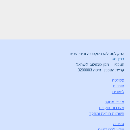
הפקולטה לארכיטקטורה ובינוי ערים
בניין סגו
הטכניון – מכון טכנולוגי לישראל
קריית הטכניון, חיפה 3200003
פקולטה
תוכניות
לימודים
מרכזי מחקר
מעבדות חוקרים
תשתיות הוראה ומחקר
ספרייה
מידע לסטודנטים