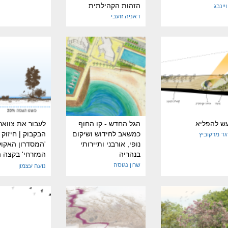
הזהות הקהילתית
ויינבג
דאניה זועבי
עש להפליא
הגל החדש - קו החוף
לעבור את צוואר
כמשאב לחידוש ושיקום
הבקבוק | חיזוק
גד מרקוביץ
נופי, אורבני ותיירותי
'המסדרון האקולו
בנהריה
המזרחי' בקצה 
העירוני של גוש 
שרון נגוסה
נועה עצמון