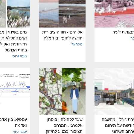
בגר.ת לעיר
אל הים - חוויה ציבורית
מים בשינוי | מב
חדשה לחופי ים המלח
דגים לחקלאות
בר
תיירותית ואקולו
נועה גל
בחוף הכרמל
נעמי גרוס
רת גורל - מחשבה
שער לקהילה | בוסתן
עספיא: בין אדם
ודשת על תיחום
אלמרג’ : המרחב
ואדמה
חב העירוני
הציבורי כמנוע לחיזוק
יסמין כיוף