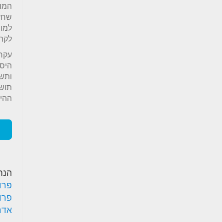
המור
שחזו
למור
לקהי
עקרו
היסט
ותשת
תושב
ההיס
הנח
פרו
פרו
אדר