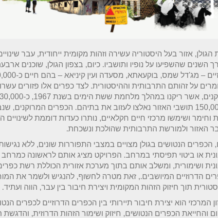
הגולן, אזור בעל היסטוריה עשירה וזהות מקומית ייחודית, עבר שינויי
ך השנים שהשפיעו על נופיו ותושביו. כיום, בצפון הגולן, שוכנים ארבע
רים על זהותם התרבותית וההיסטורית. לצד כפרים אלו פזורים עשרו
כ-150,000 תושבי האזור נאלצו לעזוב את בתיהם. הכפרים המרוקנים, שנ
 וחימר ושימשו מרכזי חיים חקלאיים, נותרו כעדות דוממת לשינויים 
ר האזור ולמורשת התרבותית שהולכת ונשכחת.
, הכפרים הנטושים בגולן מצויים במצבי התפוררות שונים, ללא נגישות
נית או ביטוי תפיסתי במרחב. הפרויקט מציג אותם לראשונה כמרחב
נית ושימורית, ומשלב אותם בתוך מערכת אזורית הכוללת רשת כפרי
ים הדרוזיים המיושבים., זאת מטרה לחשוף, להנגיש ולשמר את המו
טורית תוך חיזוק הזהות המקומית ויצירת חיבור בין עבר, הווה ועתיד.
ן המרכזי הוא יצירת חיבור תיירותי בין הכפרים הדרוזיים לכפרים הנטו
ם והחייאת הכפרים הנטושים, חיזוק ושימור הזהות הדרוזית, והדגשת ה