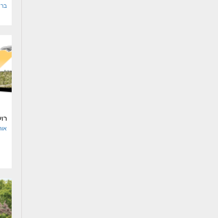
בר 
רו
אור