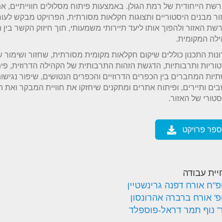
שת הייחודית של רמת הגולן. באמצעות פיתוח מסלולים חווייתיים, א
ר מבנים היסטוריים ותצוגות חקלאות מסורתית, הפרויקט מבקש לעור
שת האזור ולהפוך אותו ליעד תיירותי משמעותי, תוך חיזוק הקשר בין
לה המקומית.
נות התכנון כוללים שיקום חקלאות מקומית מסורתית, שחזור ושימור 
וריות ותרבותיות, הדגשת הזהות התרבותית של הקהילה הדרוזית, פי
יות המחברים בין הכפרים הדרוזיים והכפרים הנטושים, שיפור נגישו
ים ותיירים, ופיתוח אתרים ומתקנים שיחזקו את חוויית המבקר ואת ה
טורי של האזור.
ספר פרויקט
יית עבודה
פ"ח אורח דפנה גרינשטיין
פ' אורח ברברה אהרונסון
' נוף תמר דראל-פוספלד