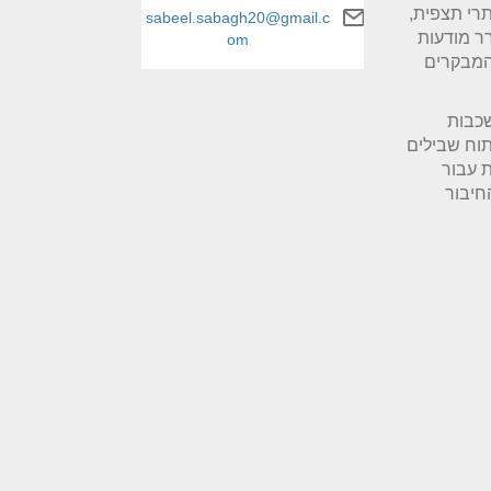
תרי תצפית,
sabeel.sabagh20@gmail.c
ר מודעות
om
 המבקרים
שכבות
תוח שבילים
ת עבור
חיבור