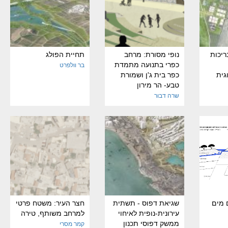
ריכות
נופי מסורת: מרחב
תחיית הפולג
כפרי בתנועה מתמדת
בר וולפרט
גית
כפר בית ג'ן ושמורת
טבע- הר מירון
שרה דבור
 מים
שגיאת דפוס - תשתית
חצר העיר: משטח פרטי
עירונית-נופית לאיחוי
למרחב משותף, טירה
ממשק דפוסי תכנון
קמר מסרי