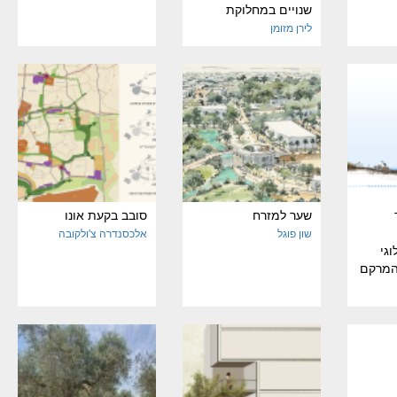
שנויים במחלוקת
לירן מזומן
שער למזרח
סובב בקעת אונו
שון פוגל
אלכסנדרה צ'ולקובה
גי
המרקם
דן