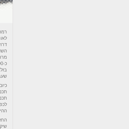
רמת 
לאור
השומ
בזלת
שעב
כיום
תכנו
תכנו
לכפר
ההיס
החזו
שיקו