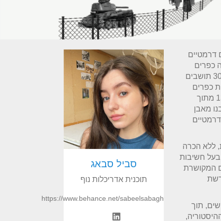
ם דרמטיים
ה כפרים
דרוזיים – מג'דל שמס, בוקעאתא, מסעדה ועין קיניאא – בהם חיים כ-30,000 תושבים
ת כפרים
מרוקנים, אשר ריקנו במהלך מלחמת ששת הימים בשנת 1967, כ-130,000 מתוך
בנו מאבן
הדרמטיים
, ללא הכרה
 בעל חשיבות
סביל סבאג
ם המקושרת
רשת
תוכנית אדריכלות נוף
https://www.behance.net/sabeelsabagh
שים, תוך
היסטוריה,