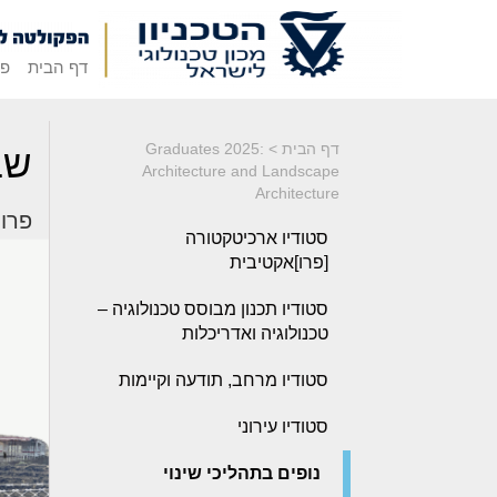
דף הבית
פק
דף הבית
>
Graduates 2025:
שב
Architecture and Landscape
Architecture
פרויק
סטודיו ארכיטקטורה
[פרו]אקטיבית
סטודיו תכנון מבוסס טכנולוגיה –
טכנולוגיה ואדריכלות
סטודיו מרחב, תודעה וקיימות
סטודיו עירוני
נופים בתהליכי שינוי