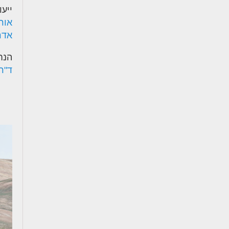
ייעו
אורי
אדר'
הנח
ד"ר