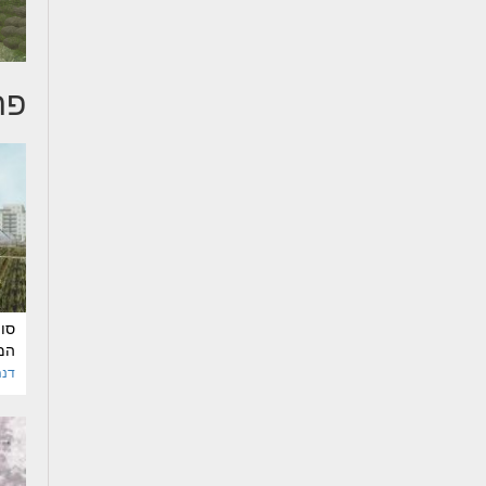
פר
סוף
המ
דנה