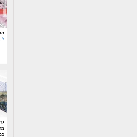
מת
לי 
גדי
מח
במר