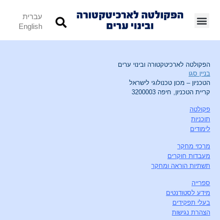
עברית
English
הפקולטה לארכיטקטורה ובינוי ערים
בניין סגו
הטכניון – מכון טכנולוגי לישראל
קריית הטכניון, חיפה 3200003
פקולטה
תוכניות
לימודים
מרכזי מחקר
מעבדות חוקרים
תשתיות הוראה ומחקר
ספרייה
מידע לסטודנטים
בעלי תפקידים
הצהרת נגישות