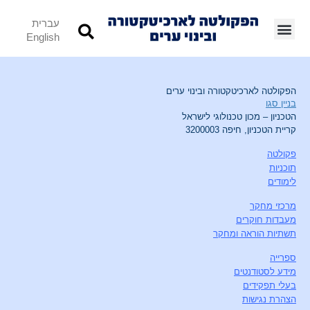
עברית
English
הפקולטה לארכיטקטורה ובינוי ערים
בניין סגו
הטכניון – מכון טכנולוגי לישראל
קריית הטכניון, חיפה 3200003
פקולטה
תוכניות
לימודים
מרכזי מחקר
מעבדות חוקרים
תשתיות הוראה ומחקר
ספרייה
מידע לסטודנטים
בעלי תפקידים
הצהרת נגישות