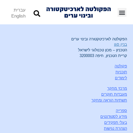
עברית
English
הפקולטה לארכיטקטורה ובינוי ערים
בניין סגו
הטכניון – מכון טכנולוגי לישראל
קריית הטכניון, חיפה 3200003
פקולטה
תוכניות
לימודים
מרכזי מחקר
מעבדות חוקרים
תשתיות הוראה ומחקר
ספרייה
מידע לסטודנטים
בעלי תפקידים
הצהרת נגישות