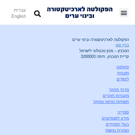
עברית
English
הפקולטה לארכיטקטורה ובינוי ערים
בניין סגו
הטכניון – מכון טכנולוגי לישראל
קריית הטכניון, חיפה 3200003
פקולטה
תוכניות
לימודים
מרכזי מחקר
מעבדות חוקרים
תשתיות הוראה ומחקר
ספרייה
מידע לסטודנטים
בעלי תפקידים
הצהרת נגישות