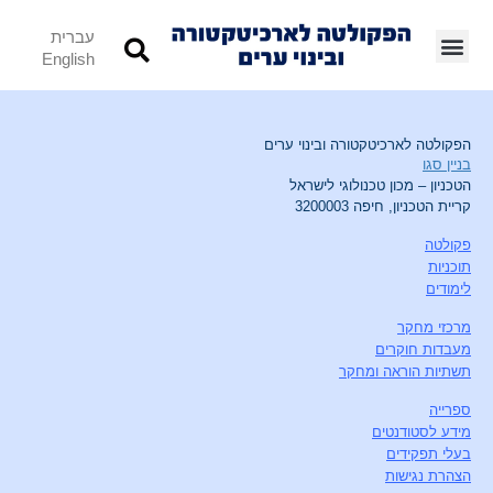
עברית
English
הפקולטה לארכיטקטורה ובינוי ערים
בניין סגו
הטכניון – מכון טכנולוגי לישראל
קריית הטכניון, חיפה 3200003
פקולטה
תוכניות
לימודים
מרכזי מחקר
מעבדות חוקרים
תשתיות הוראה ומחקר
ספרייה
מידע לסטודנטים
בעלי תפקידים
הצהרת נגישות