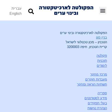
עברית
English
הפקולטה לארכיטקטורה ובינוי ערים
בניין סגו
הטכניון – מכון טכנולוגי לישראל
קריית הטכניון, חיפה 3200003
פקולטה
תוכניות
לימודים
מרכזי מחקר
מעבדות חוקרים
תשתיות הוראה ומחקר
ספרייה
מידע לסטודנטים
בעלי תפקידים
הצהרת נגישות