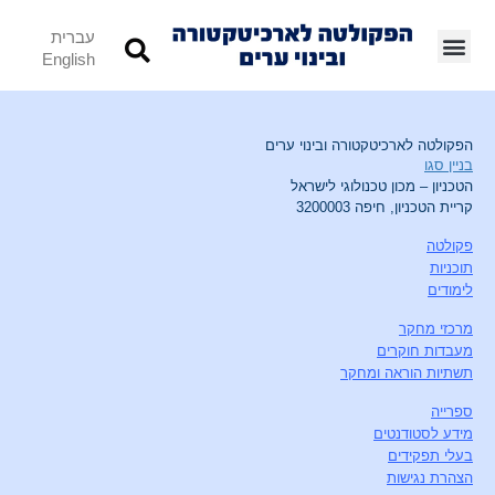
עברית
English
הפקולטה לארכיטקטורה ובינוי ערים
בניין סגו
הטכניון – מכון טכנולוגי לישראל
קריית הטכניון, חיפה 3200003
פקולטה
תוכניות
לימודים
מרכזי מחקר
מעבדות חוקרים
תשתיות הוראה ומחקר
ספרייה
מידע לסטודנטים
בעלי תפקידים
הצהרת נגישות