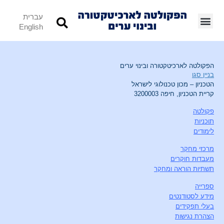
עברית
English
הפקולטה לארכיטקטורה ובינוי ערים
בניין סגו
הטכניון – מכון טכנולוגי לישראל
קריית הטכניון, חיפה 3200003
פקולטה
תוכניות
לימודים
מרכזי מחקר
מעבדות חוקרים
תשתיות הוראה ומחקר
ספרייה
מידע לסטודנטים
בעלי תפקידים
הצהרת נגישות