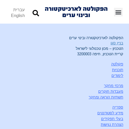
עברית
English
הפקולטה לארכיטקטורה ובינוי ערים
בניין סגו
הטכניון – מכון טכנולוגי לישראל
קריית הטכניון, חיפה 3200003
פקולטה
תוכניות
לימודים
מרכזי מחקר
מעבדות חוקרים
תשתיות הוראה ומחקר
ספרייה
מידע לסטודנטים
בעלי תפקידים
הצהרת נגישות