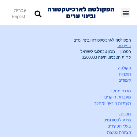
עברית
English
הפקולטה לארכיטקטורה ובינוי ערים
בניין סגו
הטכניון – מכון טכנולוגי לישראל
קריית הטכניון, חיפה 3200003
פקולטה
תוכניות
לימודים
מרכזי מחקר
מעבדות חוקרים
תשתיות הוראה ומחקר
ספרייה
מידע לסטודנטים
בעלי תפקידים
הצהרת נגישות