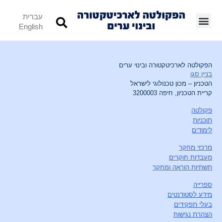
עברית
English
הפקולטה לארכיטקטורה ובינוי ערים
בניין סגו
הטכניון – מכון טכנולוגי לישראל
קריית הטכניון, חיפה 3200003
פקולטה
תוכניות
לימודים
מרכזי מחקר
מעבדות חוקרים
תשתיות הוראה ומחקר
ספרייה
מידע לסטודנטים
בעלי תפקידים
הצהרת נגישות