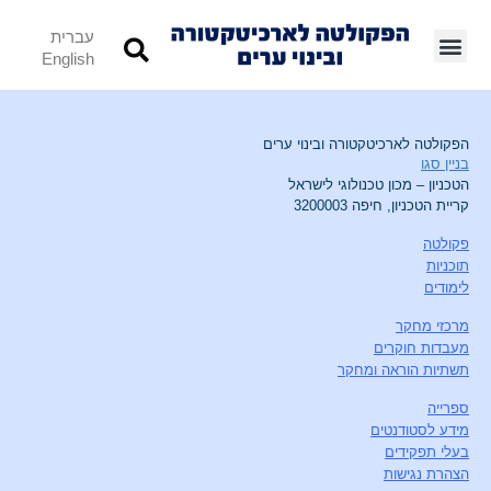
עברית
English
הפקולטה לארכיטקטורה ובינוי ערים
בניין סגו
הטכניון – מכון טכנולוגי לישראל
קריית הטכניון, חיפה 3200003
פקולטה
תוכניות
לימודים
מרכזי מחקר
מעבדות חוקרים
תשתיות הוראה ומחקר
ספרייה
מידע לסטודנטים
בעלי תפקידים
הצהרת נגישות