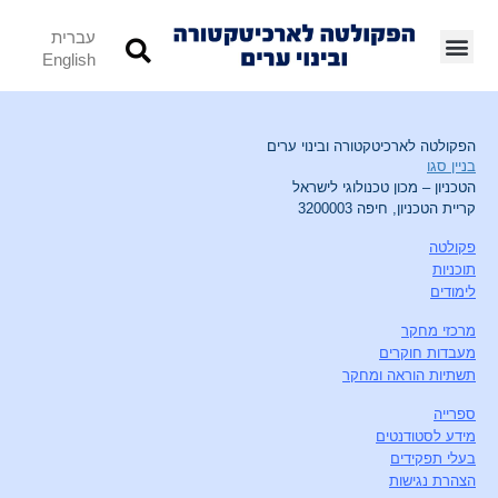
עברית
English
הפקולטה לארכיטקטורה ובינוי ערים
בניין סגו
הטכניון – מכון טכנולוגי לישראל
קריית הטכניון, חיפה 3200003
פקולטה
תוכניות
לימודים
מרכזי מחקר
מעבדות חוקרים
תשתיות הוראה ומחקר
ספרייה
מידע לסטודנטים
בעלי תפקידים
הצהרת נגישות