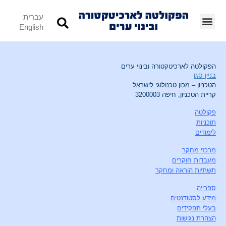
עברית
English
הפקולטה לארכיטקטורה ובינוי ערים
בניין סגו
הטכניון – מכון טכנולוגי לישראל
קריית הטכניון, חיפה 3200003
פקולטה
תוכניות
לימודים
מרכזי מחקר
מעבדות חוקרים
תשתיות הוראה ומחקר
ספרייה
מידע לסטודנטים
בעלי תפקידים
הצהרת נגישות