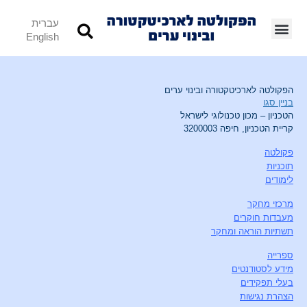
עברית
English
הפקולטה לארכיטקטורה ובינוי ערים
בניין סגו
הטכניון – מכון טכנולוגי לישראל
קריית הטכניון, חיפה 3200003
פקולטה
תוכניות
לימודים
מרכזי מחקר
מעבדות חוקרים
תשתיות הוראה ומחקר
ספרייה
מידע לסטודנטים
בעלי תפקידים
הצהרת נגישות