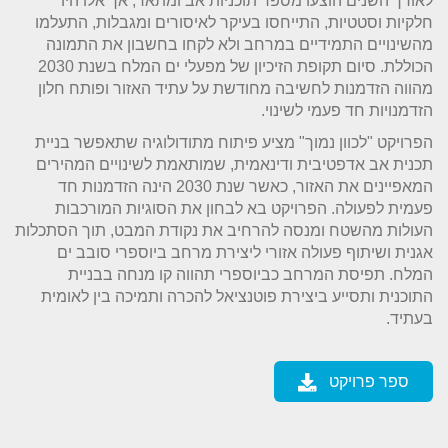
לאורך השנים הוצעו מספר תוכניות אב ומתאר, אך אלו היו
חלקיות וסטטיות, התייחסו בעיקר לאיסורים ומגבלות, התעלמו
מהשינויים התמידיים במרחב ולא לקחו בחשבון את התמונה
הכוללת. סיום תקופת הזיכיון של מפעלי ים המלח בשנת 2030
מהווה הזדמנות לחשיבה מחודשת על עתיד האזור ופותח חלון
הזדמנויות חד פעמי לשינוי.
הפרויקט "לכוון נמוך" מציע פיתוח מתודולוגיה שתאפשר בניית
תכנית אב אדפטיבית ודינאמית, שמותאמת לשינויים המהירים
המאפיינים את האזור, כאשר שנת 2030 הינה הזדמנות חד
פעמית לפעולה. הפרויקט בא לבחון את הסוגיות המורכבות
העולות מהשטח ומנסה להרחיב את נקודת המבט, תוך הסתכלות
אגנית ושיתוף פעולה אזורי ליצירת מרחב ביוספרי סובב ים
המלח. תפיסת המרחב כביוספרי תהווה קו מנחה בבניית
התוכנית ותסייע ביצירת פוטנציאל להכרה ותמיכה בין לאומית
בעתיד.
ספר פרויקט