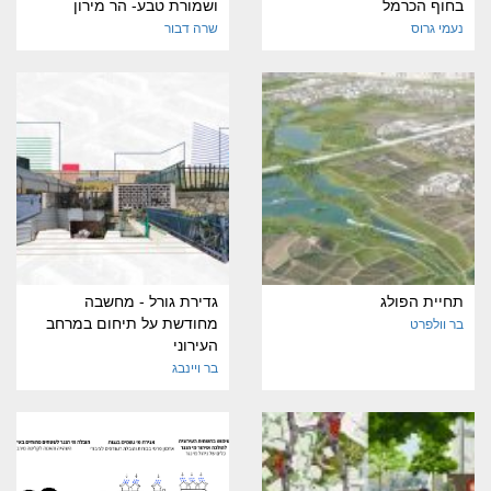
בחוף הכרמל
ושמורת טבע- הר מירון
נעמי גרוס
שרה דבור
תחיית הפולג
גדירת גורל - מחשבה
מחודשת על תיחום במרחב
בר וולפרט
העירוני
בר ויינבג