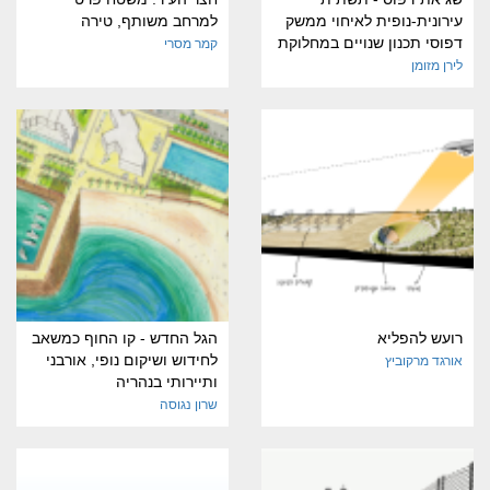
עירונית-נופית לאיחוי ממשק
למרחב משותף, טירה
דפוסי תכנון שנויים במחלוקת
קמר מסרי
לירן מזומן
רועש להפליא
הגל החדש - קו החוף כמשאב
לחידוש ושיקום נופי, אורבני
אורגד מרקוביץ
ותיירותי בנהריה
שרון נגוסה