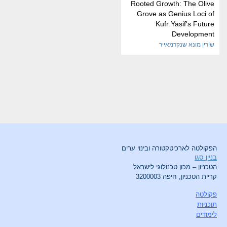
Rooted Growth: The Olive
Grove as Genius Loci of
Kufr Yasif's Future
Development
שירין מונא שנקרמאייר
הפקולטה לארכיטקטורה ובינוי ערים
בניין סגו
הטכניון – מכון טכנולוגי לישראל
קריית הטכניון, חיפה 3200003
פקולטה
תוכניות
לימודים