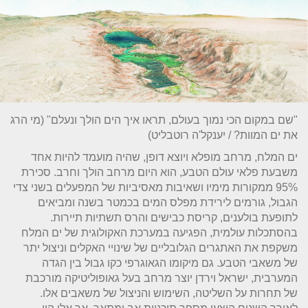
"שם במקום הכי נמוך בעולם, תראו איך הים הולך ונעלם" (מי הרג
את ים המוות? / יענקל'ה רוטבליט)
ים המלח, מרחב מופלא ויוצא דופן, שהיה מועמד להיות אחד
משבעת פלאי עולם הטבע, הוא היום מרחב הולך וחרב. סכירת
95% ממקורות מימיו ושאיבות מאסיביות של המפעלים בשני צדי
הגבול, גורמים לירידת מפלס המים בכמטר בשנה ומביאים
לתופעת בולענים, קריסת כבישים והרס תשתיות תיירות.
בהסתכלות עולמית, הפגיעה במערכת האקולוגית של ים המלח
משקפת את האתגרים הגלובליים של שינויי האקלים וניצול יתר
של משאבי הטבע. גם מיקומו הגאוגרפי כקו גבול בין הגדה
המערבית, ישראל וירדן יוצר מרחב בעל גאופוליטיקה מורכבת
של תחרות על השליטה, השימוש והניצול של משאבים אלו.