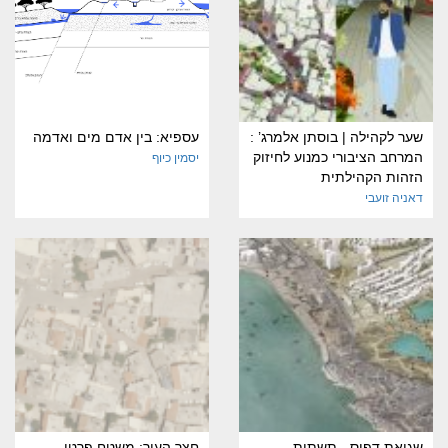
שער לקהילה | בוסתן אלמרג’ :
עספיא: בין אדם מים ואדמה
המרחב הציבורי כמנוע לחיזוק
יסמין כיוף
הזהות הקהילתית
דאניה זועבי
שגיאת דפוס - תשתית
חצר העיר: משטח פרטי