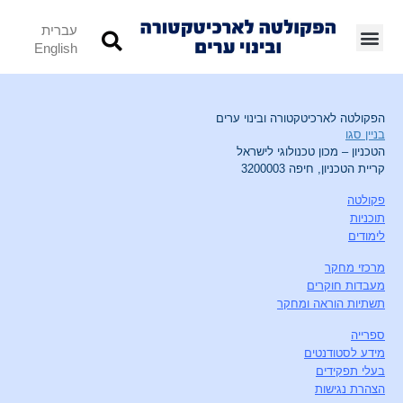
עברית
English
הפקולטה לארכיטקטורה ובינוי ערים
בניין סגו
הטכניון – מכון טכנולוגי לישראל
קריית הטכניון, חיפה 3200003
פקולטה
תוכניות
לימודים
מרכזי מחקר
מעבדות חוקרים
תשתיות הוראה ומחקר
ספרייה
מידע לסטודנטים
בעלי תפקידים
הצהרת נגישות