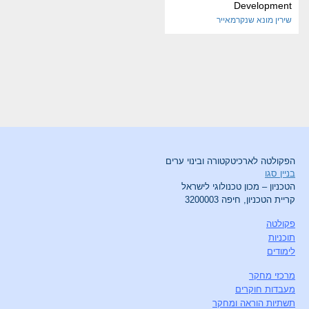
Development
שירין מונא שנקרמאייר
הפקולטה לארכיטקטורה ובינוי ערים
בניין סגו
הטכניון – מכון טכנולוגי לישראל
קריית הטכניון, חיפה 3200003
פקולטה
תוכניות
לימודים
מרכזי מחקר
מעבדות חוקרים
תשתיות הוראה ומחקר