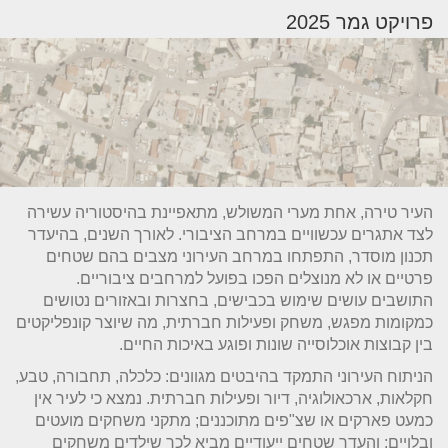
פרויקט גמר 2025
העיר טירה, אחת מערי המשולש, מתאפיינת בהיסטוריה עשירה
לצד אתגרים עכשוויים במרחב הציבורי. לאורך השנים, בהיעדר
תכנון מוסדר, התפתחו במרחב העירוני מצבים בהם שטחים
פרטיים או לא מנוצלים הפכו בפועל למרחבים ציבוריים.
התושבים עושים שימוש בכבישים, בחצרות ובאזורים נטושים
כמקומות מפגש, משחק ופעילות חברתית, מה שיוצר קונפליקטים
בין קבוצות אוכלוסייה שונות ופוגע באיכות החיים.
הניתוח העירוני התמקד בהיבטים מגוונים: כלכלה, תחבורה, טבע,
חקלאות, ארכאולוגיה, דיור ופעילות חברתית. נמצא כי לעיר אין
כמעט פארקים או שצ"פים מתוכננים; מתקני משחקים מועטים
ובלויים; והעדר שטחים ייעודיים מביא לכך שילדים משחקים