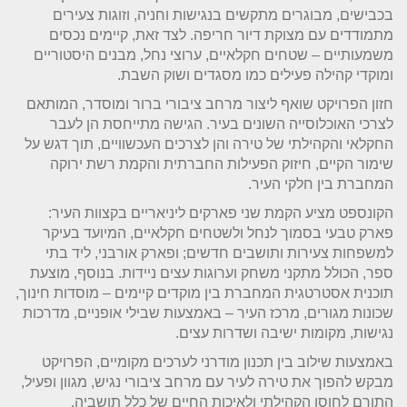
בכבישים, מבוגרים מתקשים בנגישות וחניה, וזוגות צעירים
מתמודדים עם מצוקת דיור חריפה. לצד זאת, קיימים נכסים
משמעותיים – שטחים חקלאיים, ערוצי נחל, מבנים היסטוריים
ומוקדי קהילה פעילים כמו מסגדים ושוק השבת.
חזון הפרויקט שואף ליצור מרחב ציבורי ברור ומוסדר, המותאם
לצרכי האוכלוסייה השונים בעיר. הגישה מתייחסת הן לעבר
החקלאי והקהילתי של טירה והן לצרכים העכשוויים, תוך דגש על
שימור הקיים, חיזוק הפעילות החברתית והקמת רשת ירוקה
המחברת בין חלקי העיר.
הקונספט מציע הקמת שני פארקים ליניאריים בקצוות העיר:
פארק טבעי בסמוך לנחל ולשטחים חקלאיים, המיועד בעיקר
למשפחות צעירות ותושבים חדשים; ופארק אורבני, ליד בתי
ספר, הכולל מתקני משחק וערוגות עצים ניידות. בנוסף, מוצעת
תוכנית אסטרטגית המחברת בין מוקדים קיימים – מוסדות חינוך,
שכונות מגורים, מרכז העיר – באמצעות שבילי אופניים, מדרכות
נגישות, מקומות ישיבה ושדרות עצים.
באמצעות שילוב בין תכנון מודרני לערכים מקומיים, הפרויקט
מבקש להפוך את טירה לעיר עם מרחב ציבורי נגיש, מגוון ופעיל,
התורם לחוסן הקהילתי ולאיכות החיים של כלל תושביה.