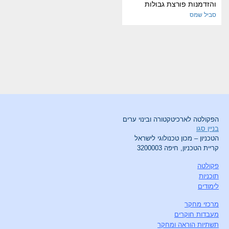
והזדמנות פורצת גבולות
סביל שמס
הפקולטה לארכיטקטורה ובינוי ערים
בניין סגו
הטכניון – מכון טכנולוגי לישראל
קריית הטכניון, חיפה 3200003
פקולטה
תוכניות
לימודים
מרכזי מחקר
מעבדות חוקרים
תשתיות הוראה ומחקר