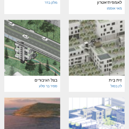
לאמפיתיאטרון
מלק בדר
מאי אוסמו
זַיִת בַּיִת
בצל הגיבורים
לין בסול
ספיר בר סלע