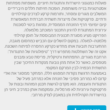
פועלות כמנגנוני הישרדות והתנגדות חיוניים. משפחות מפתחות
אסטרטגיות בנייה משותפות, הופכות חזיתות חללים היברידיים
המשלבים מגורים ומסחר, ותורמות קרקע לצרכים קהילתיים
ודתיים. פרקטיקות אלו מייצרות תשתית חברתית המאפשרת
קיום יומיומי חרף ההזנחה הממסדית, ומהוות ביטוי לסוכנות
עירונית המתנגדת להיגיון התכנוני המוכתב מלמעלה.
הפרויקט מציע מסגרת תכנונית המבוססת על חוסן קהילתי
מלמטה–למעלה. במקום להשלים עם הכביש כמחסום מוגבה,
ההתערבות תובעת אותו מחדש כקרקע החסרה לפיתוח השכונה.
אקט זה של השתלטות מתפרש דרך "טיפולוגיות של התנגדות":
הרחבת מגורים, התפתחות ורטיקלית, פריסת טבע ומבנים
מטפסים, כאשר כל אחת מהן נובעת מנקודות החיכוך שבין
התשתית הכפויה לבין המרקם המקומי.
באמצעות הדגשת נקודות המפגש הללו, המחקר ממסגר את ואדי
קדום לא כמרחב פסיבי של הזנחה אלא כמרחב פעיל של
התנגדות והעצמה. הוא מקדם לגישות תכנון המזהות ובונות על
פרקטיקות עירוניות לא פורמליות, וממקמות אותן כמרכיב חיוני הן
בהישרדות הקהילתית והן במאבק לצדק מרחבי.