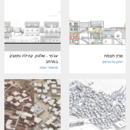
ֵאֶרֶץ תִּצְמַח
עג'מי - שלטון, קהילה ומאבק
במרחב
יוחנן טרנטיאק
מחמוד יאסין