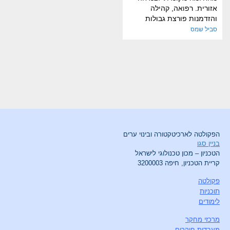
אזורית. רפואה, קהילה
והזדמנות פורצת גבולות
סביל שמס
הפקולטה לארכיטקטורה ובינוי ערים
בניין סגו
הטכניון – מכון טכנולוגי לישראל
קריית הטכניון, חיפה 3200003
פקולטה
תוכניות
לימודים
מרכזי מחקר
מעבדות חוקרים