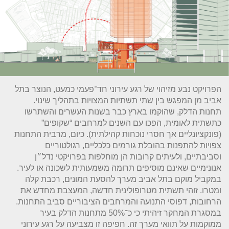
הפרויקט נבע מזיהוי של רגע עירוני חד־פעמי כמעט, הנוצר בתל
אביב מן המפגש בין שתי תשתיות המצויות בתהליך שינוי.
תחנות הדלק, שהוקמו בארץ כבר בשנות העשרים והשתרשו
כתשתית לאומית, הפכו עם השנים למרחבים “שקופים”
(פונקציונליים אך חסרי נוכחות קהילתית). כיום, מרבית התחנות
צפויות להתפנות בהובלת גורמים כלכליים, רגולטוריים
וסביבתיים, ולעיתים קרובות הן מוחלפות בפרויקטי נדל״ן
אנונימיים שאינם מוסיפים תרומה משמעותית לשכונה או לעיר.
במקביל מוקם בתל אביב מערך להסעת המונים, רכבת קלה
ומטרו. זוהי תשתית מטרופולינית חדשה, המעצבת מחדש את
הרחובות, דפוסי התנועה והמרחבים הציבוריים סביב התחנות.
במסגרת המחקר זיהיתי כי כ־50% מתחנות הדלק בעיר
ממוקמות על תוואי מערך זה. חפיפה זו מצביעה על רגע עירוני