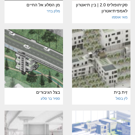
סקיתופוליס 2.0 | בין תיאטרון
מן הסלע אל החיים
לאמפיתיאטרון
מלק בדר
מאי אוסמו
זַיִת בַּיִת
בצל הגיבורים
לין בסול
ספיר בר סלע