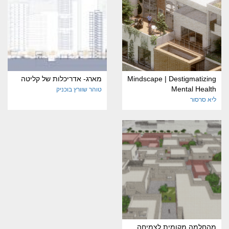
Mindscape | Destigmatizing
מארג- אדריכלות של קליטה
Mental Health
טוהר שוורץ בוכניק
ליא סרסור
מהחלמה מקומית לצמיחה