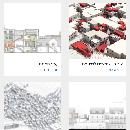
עיר בין שורשים לשינויים
ֵאֶרֶץ תִּצְמַח
סלמא חמוד
יוחנן טרנטיאק