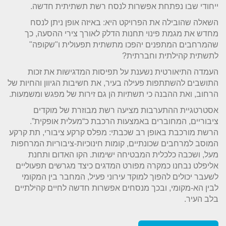
ייחודי שבו נפתחת אפשרות לנסח רשת תשתיתית חדשה.
השאלה שהובילה את הפרויקט היא: באיזה אופן ניתן לנסח
מחדש את מגמת פינוי תחנות הדלק לאורך צירי ההסעה, כך
שהמרחבים המתפנים יהפכו מתשתית תפעולית ו"שקופה"
לתשתית קהילתית וחברתית?
העמדה התיאורטית נשענת על תפיסות המדגישות את זכות
התושבים להשתתפות פעילה בעיר, את חשיבות הגיוון והחיות של
הרחוב, ואת ההבנה כי תשתיות הן גם זירות של מפגש ומשמעות.
אסטרטגיית ההתערבות מציעה רשת מבוזרת של מוקדים
ציבוריים, המחוברים באמצעות הרכבת כ“מעלית אופקית”.
הרשת מורכבת באופן רב שכבתי: מפלס קרקע ציבורי, תת קרקע
המוסב למרחבים שכונתיים, קומות חינוכיות-ציבוריות המרחפות
מעל, ושכבה כלכלית המבטיחה ישימות. הקו האדום ותחנת
אליפלט נבחנו כמקרה מפורט המדגים כיצד מגרשים תפעוליים
לשעבר יכולים להפוך למוקד עירוני פעיל, המחבר בין המקומי
לבין הא-מקומי, ובכך מנסחים אפשרות חדשה לחיים קהילתיים
בלב העיר.