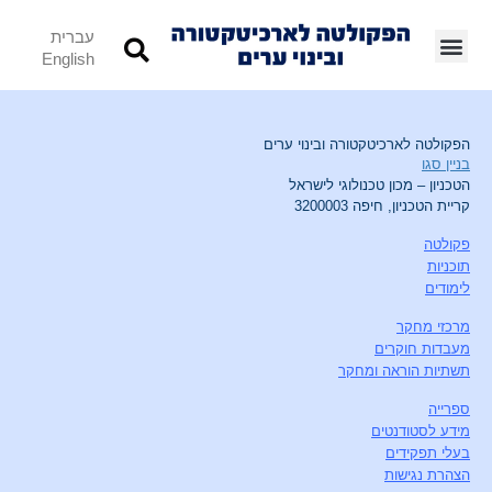
עברית
English
הפקולטה לארכיטקטורה ובינוי ערים
בניין סגו
הטכניון – מכון טכנולוגי לישראל
קריית הטכניון, חיפה 3200003
פקולטה
תוכניות
לימודים
מרכזי מחקר
מעבדות חוקרים
תשתיות הוראה ומחקר
ספרייה
מידע לסטודנטים
בעלי תפקידים
הצהרת נגישות