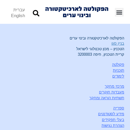
עברית
English
הפקולטה לארכיטקטורה ובינוי ערים
בניין סגו
הטכניון – מכון טכנולוגי לישראל
קריית הטכניון, חיפה 3200003
פקולטה
תוכניות
לימודים
מרכזי מחקר
מעבדות חוקרים
תשתיות הוראה ומחקר
ספרייה
מידע לסטודנטים
בעלי תפקידים
הצהרת נגישות