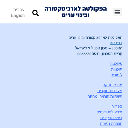
עברית
English
הפקולטה לארכיטקטורה ובינוי ערים
בניין סגו
הטכניון – מכון טכנולוגי לישראל
קריית הטכניון, חיפה 3200003
פקולטה
תוכניות
לימודים
מרכזי מחקר
מעבדות חוקרים
תשתיות הוראה ומחקר
ספרייה
מידע לסטודנטים
בעלי תפקידים
הצהרת נגישות