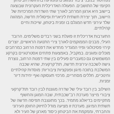
ממחסור במבני ציבור ממוגנים ומפגיעה בתחושת הביטחון
הקיומי של התושבים. הפעולה האדריכלית העקרונית שבוצעה
ביישוב היא ארגון המרחב לאורך שתי השדרות המרכזיות של
היישוב, תוך יצירת תשתית ליניארית ופיסולית חדשה, המהווה
שלד עירוני חדש המגלם בו זמנית ביטחון, שייכות וחיים
קהילתיים.
התערבות אדריכלית זו פועלת בשני רבדים משלימים. הרובד
העילי, מבנים הממוקמים לאורך צירי התנועה הראשיים, יוצרים
קירוי פסיכולוגי ופיזי המגדיר מחדש את דפנות הרחוב כמרחבים
מוכלים ומוגנים. במקביל, באמצעות פתחים אסטרטגיים בקרקע
המשמשים גם כמעברים פעילים בין שתי דפנות הרחוב, נוצרת
גישה לשכבה עירונית חדשה, תת־קרקעית, שהיא שכבה
המשלבת בתוכה מיגון ופונקציות ציבוריות: מוסדות קהילתיים
וחינוכיים, חללים מסחריים, מרכזי תעסוקה ואף יחידות דיור
זמניות.
השילוב בין רובד עילי של שדרה מגוננת לבין רובד תת־קרקעי
ציבורי מייצר מערכת רב־שכבתית, שבה המוגן והחשוף
מתקיימים בדיאלוג מתמיד. בכך מתעצבת תפיסה חדשה של
תשתית המיגון. מערכת זו מציעה מודל לחיזוק החוסן העירוני
והחברתי, וממקמת את הביטחון כיסוד מארגן של העיר ולא