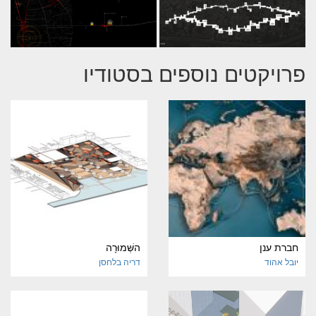
פרויקטים נוספים בסטודיו
חברת ענן
השְּׁמוּרָה
יובל אהוד
דריה בלחסן