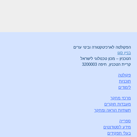
הפקולטה לארכיטקטורה ובינוי ערים
בניין סגו
הטכניון – מכון טכנולוגי לישראל
קריית הטכניון, חיפה 3200003
פקולטה
תוכניות
לימודים
מרכזי מחקר
מעבדות חוקרים
תשתיות הוראה ומחקר
ספרייה
מידע לסטודנטים
בעלי תפקידים