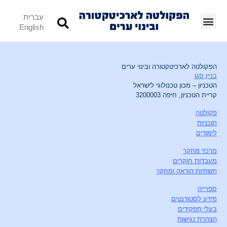
עברית
English
הפקולטה לארכיטקטורה ובינוי ערים
בניין סגו
הטכניון – מכון טכנולוגי לישראל
קריית הטכניון, חיפה 3200003
פקולטה
תוכניות
לימודים
מרכזי מחקר
מעבדות חוקרים
תשתיות הוראה ומחקר
ספרייה
מידע לסטודנטים
בעלי תפקידים
הצהרת נגישות