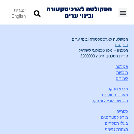
עברית
English
הפקולטה לארכיטקטורה ובינוי ערים
בניין סגו
הטכניון – מכון טכנולוגי לישראל
קריית הטכניון, חיפה 3200003
פקולטה
תוכניות
לימודים
מרכזי מחקר
מעבדות חוקרים
תשתיות הוראה ומחקר
ספרייה
מידע לסטודנטים
בעלי תפקידים
הצהרת נגישות