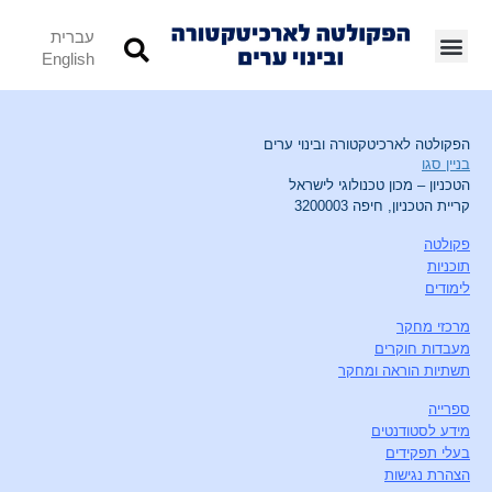
עברית
English
הפקולטה לארכיטקטורה ובינוי ערים
בניין סגו
הטכניון – מכון טכנולוגי לישראל
קריית הטכניון, חיפה 3200003
פקולטה
תוכניות
לימודים
מרכזי מחקר
מעבדות חוקרים
תשתיות הוראה ומחקר
ספרייה
מידע לסטודנטים
בעלי תפקידים
הצהרת נגישות