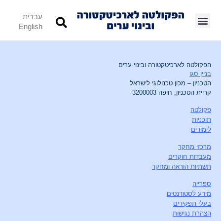
עברית
English
הפקולטה לארכיטקטורה ובינוי ערים
בניין סגו
הטכניון – מכון טכנולוגי לישראל
קריית הטכניון, חיפה 3200003
פקולטה
תוכניות
לימודים
מרכזי מחקר
מעבדות חוקרים
תשתיות הוראה ומחקר
ספרייה
מידע לסטודנטים
בעלי תפקידים
הצהרת נגישות