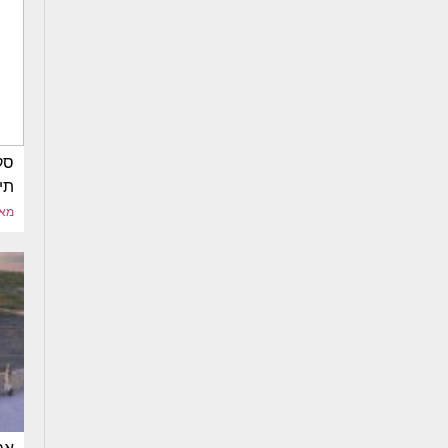
תי
מאי