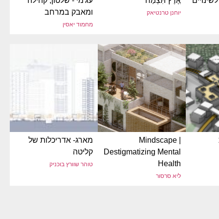
לשינויים
ֵאֶרֶץ תִּצְמַח
עג'מי - שלטון, קהילה
ומאבק במרחב
יוחנן טרנטיאק
מחמוד יאסין
Mindscape |
מארג- אדריכלות של
Destigmatizing Mental
קליטה
Health
טוהר שוורץ בוכניק
ליא סרסור