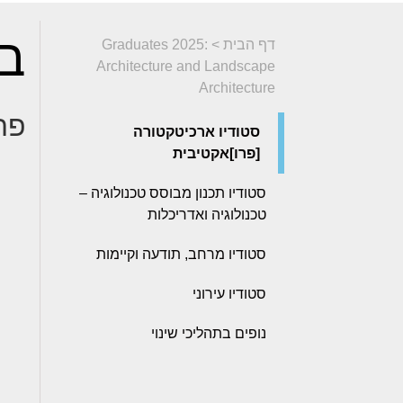
בצ
דף הבית
>
Graduates 2025:
Architecture and Landscape
Architecture
פרו
סטודיו ארכיטקטורה
[פרו]אקטיבית
סטודיו תכנון מבוסס טכנולוגיה –
טכנולוגיה ואדריכלות
סטודיו מרחב, תודעה וקיימות
סטודיו עירוני
נופים בתהליכי שינוי