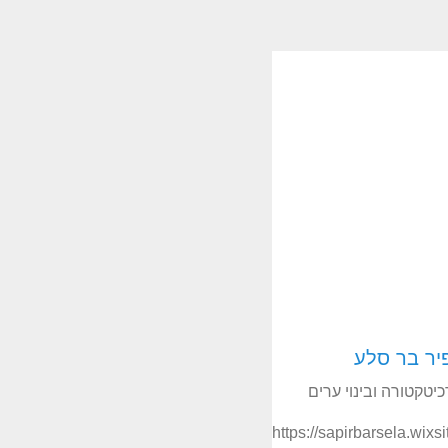
יר בר סלע
יטקטורה ובינוי ערים
https://sapirbarsela.wixs