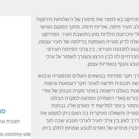
רויקט בא לספר את סיפורן של ה'שלוחות הירוקות'
ב העיר חיפה, ואדיות חיפה, מתוך המקום האישי
י וזיכרונות הילדות מהן כתושבת העיר. הפרויקט
לה לדיון סוגייה העוסקת בדילמה של העיר עצמה,
וגע לתכנונה העירוני, בין צרכי הפיתוח העירוני
כרחיים לה לבין הרצון והצורך לשמור על ערכי
בע והנוף בוואדיות עצמן.
ך חקר ספרותי בנושאים העולים מהסוגייה וגיבוש
שה תכנונית חדשה לאחר חקר דוגמאות וגישות
נות בעולם ויישומה באתר מקרה הבוחן של ואדי
בורים (ואדי רושמיה) המהווה למקרה הבולט
חמור ביותר לפלישת יד האדם אליו, נבחנת
ספ
וגייה והשאלה העיקרית בה האם ניתן למצוא את
רך לאזן בין צרכי העיר לערכי הטבע שבה תוך
תוכנית ארכ
בורו מחדש של האדם לטבע שמחוץ לחלון ביתו.
ite.com/my-site