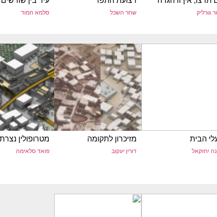
תרצו, אין זו הגדה
רצועת התפר
עיר בין שורשים 
ור גורליק
שחר השכל
סלמא חמוד
לי הבית
מזיכרון לתקומה
מטרופולין נצרת
ה יחזקאל
דורין יעקוב
פואד סלאימה