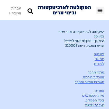
עברית
English
הפקולטה לארכיטקטורה ובינוי ערים
בניין סגו
הטכניון – מכון טכנולוגי לישראל
קריית הטכניון, חיפה 3200003
פקולטה
תוכניות
לימודים
מרכזי מחקר
מעבדות חוקרים
תשתיות הוראה ומחקר
ספרייה
מידע לסטודנטים
בעלי תפקידים
הצהרת נגישות