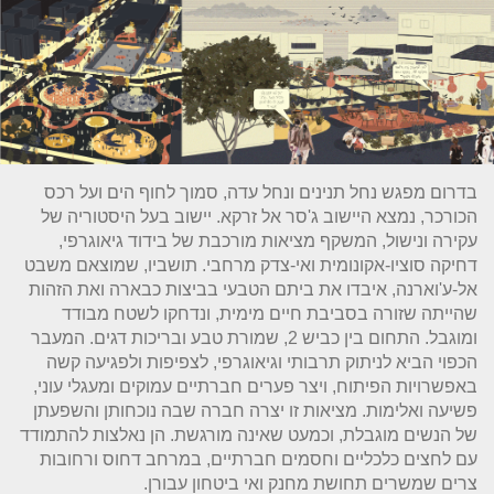
בדרום מפגש נחל תנינים ונחל עדה, סמוך לחוף הים ועל רכס
הכורכר, נמצא היישוב ג'סר אל זרקא. יישוב בעל היסטוריה של
עקירה ונישול, המשקף מציאות מורכבת של בידוד גיאוגרפי,
דחיקה סוציו-אקונומית ואי-צדק מרחבי. תושביו, שמוצאם משבט
אל-ע'וארנה, איבדו את ביתם הטבעי בביצות כבארה ואת הזהות
שהייתה שזורה בסביבת חיים מימית, ונדחקו לשטח מבודד
ומוגבל. התחום בין כביש 2, שמורת טבע ובריכות דגים. המעבר
הכפוי הביא לניתוק תרבותי וגיאוגרפי, לצפיפות ולפגיעה קשה
באפשרויות הפיתוח, ויצר פערים חברתיים עמוקים ומעגלי עוני,
פשיעה ואלימות. מציאות זו יצרה חברה שבה נוכחותן והשפעתן
של הנשים מוגבלת, וכמעט שאינה מורגשת. הן נאלצות להתמודד
עם לחצים כלכליים וחסמים חברתיים, במרחב דחוס ורחובות
צרים שמשרים תחושת מחנק ואי ביטחון עבורן.