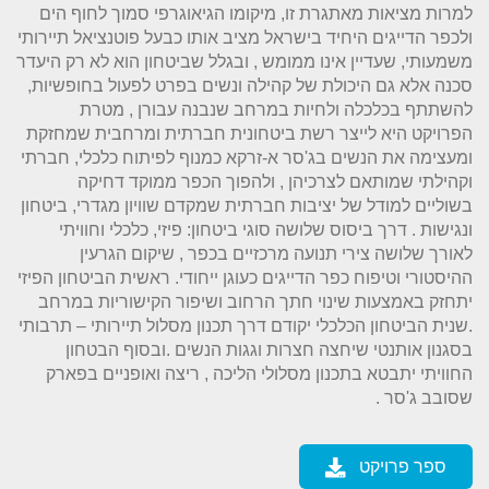
למרות מציאות מאתגרת זו, מיקומו הגיאוגרפי סמוך לחוף הים
ולכפר הדייגים היחיד בישראל מציב אותו כבעל פוטנציאל תיירותי
משמעותי, שעדיין אינו ממומש , ובגלל שביטחון הוא לא רק היעדר
סכנה אלא גם היכולת של קהילה ונשים בפרט לפעול בחופשיות,
להשתתף בכלכלה ולחיות במרחב שנבנה עבורן , מטרת
הפרויקט היא לייצר רשת ביטחונית חברתית ומרחבית שמחזקת
ומעצימה את הנשים בג'סר א-זרקא כמנוף לפיתוח כלכלי, חברתי
וקהילתי שמותאם לצרכיהן , ולהפוך הכפר ממוקד דחיקה
בשוליים למודל של יציבות חברתית שמקדם שוויון מגדרי, ביטחון
ונגישות . דרך ביסוס שלושה סוגי ביטחון: פיזי, כלכלי וחוויתי
לאורך שלושה צירי תנועה מרכזיים בכפר , שיקום הגרעין
ההיסטורי וטיפוח כפר הדייגים כעוגן ייחודי. ראשית הביטחון הפיזי
יתחזק באמצעות שינוי חתך הרחוב ושיפור הקישוריות במרחב
.שנית הביטחון הכלכלי יקודם דרך תכנון מסלול תיירותי – תרבותי
בסגנון אותנטי שיחצה חצרות וגגות הנשים .ובסוף הבטחון
החוויתי יתבטא בתכנון מסלולי הליכה , ריצה ואופניים בפארק
שסובב ג'סר .
ספר פרויקט