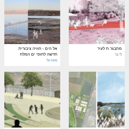
מתבגר.ת לעיר
אל הים - חוויה ציבורית
חדשה לחופי ים המלח
לי בר
נועה גל