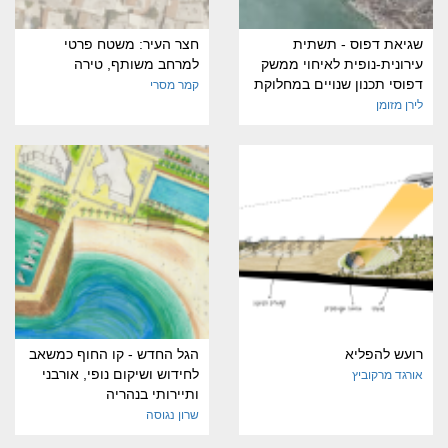
שגיאת דפוס - תשתית
חצר העיר: משטח פרטי
עירונית-נופית לאיחוי ממשק
למרחב משותף, טירה
דפוסי תכנון שנויים במחלוקת
קמר מסרי
לירן מזומן
רועש להפליא
הגל החדש - קו החוף כמשאב
לחידוש ושיקום נופי, אורבני
אורגד מרקוביץ
ותיירותי בנהריה
שרון נגוסה