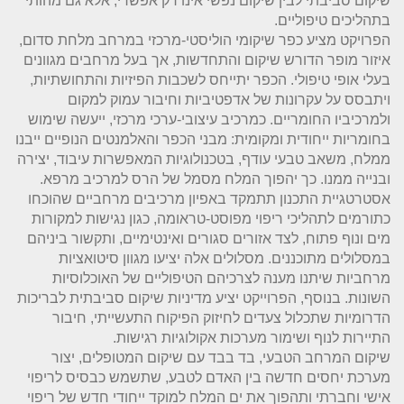
שיקום סביבתי לבין שיקום נפשי אינו רק אפשרי, אלא גם מהותי
בתהליכים טיפוליים.
הפרויקט מציע כפר שיקומי הוליסטי-מרכזי במרחב מלחת סדום,
איזור מופר הדורש שיקום והתחדשות, אך בעל מרחבים מגוונים
בעלי אופי טיפולי. הכפר יתייחס לשכבות הפיזיות והתחושתיות,
ויתבסס על עקרונות של אדפטיביות וחיבור עמוק למקום
ולמרכיביו החומריים. כמרכיב עיצובי-ערכי מרכזי, ייעשה שימוש
בחומריות ייחודית ומקומית: מבני הכפר והאלמנטים הנופיים ייבנו
ממלח, משאב טבעי עודף, בטכנולוגיות המאפשרות עיבוד, יצירה
ובנייה ממנו. כך יהפוך המלח מסמל של הרס למרכיב מרפא.
אסטרטגיית התכנון תתמקד באפיון מרכיבים מרחביים שהוכחו
כתורמים לתהליכי ריפוי מפוסט-טראומה, כגון נגישות למקורות
מים ונוף פתוח, לצד אזורים סגורים ואינטימיים, ותקשור ביניהם
במסלולים מתוכננים. מסלולים אלה יציעו מגוון סיטואציות
מרחביות שיתנו מענה לצרכיהם הטיפוליים של האוכלוסיות
השונות. בנוסף, הפרוייקט יציע מדיניות שיקום סביבתית לבריכות
הדרומיות שתכלול צעדים לחיזוק הפיקוח התעשייתי, חיבור
התיירות לנוף ושימור מערכות אקולוגיות רגישות.
שיקום המרחב הטבעי, בד בבד עם שיקום המטופלים, יצור
מערכת יחסים חדשה בין האדם לטבע, שתשמש כבסיס לריפוי
אישי וחברתי ותהפוך את ים המלח למוקד ייחודי חדש של ריפוי