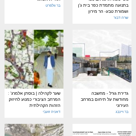
בתנועה מתמדת כפר בית ג'ן
בר וולפרט
ושמורת טבע- הר מירון
שרה דבור
גדירת גורל - מחשבה
שער לקהילה | בוסתן אלמרג’ :
מחודשת על תיחום במרחב
המרחב הציבורי כמנוע לחיזוק
העירוני
הזהות הקהילתית
בר ויינבג
דאניה זועבי