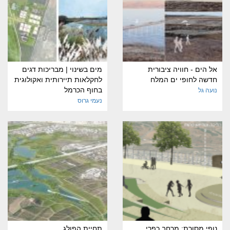
אל הים - חוויה ציבורית
מים בשינוי | מבריכות דגים
חדשה לחופי ים המלח
לחקלאות תיירותית ואקולוגית
בחוף הכרמל
נועה גל
נעמי גרוס
נופי מסורת: מרחב כפרי
תחיית הפולג