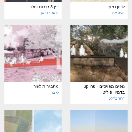
לכוון נמוך
בין 3 גדרות וחלון
נועה אמון
סואר בדראן
נופים מפויסים - פרויקט
מתבגר.ת לעיר
בדמיון פוליטי
לי בר
דרור בלילטי